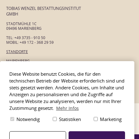
TOBIAS WENZEL BESTATTUNGSINSTITUT
GMBH
STADTMÜHLE 1C
09496 MARIENBERG
TEL: +49 3735 - 910 50
MOBIL: +49 172 - 368 29 59
STANDORTE
MARIENBERG
OLBERNHAU
Diese Website benutzt Cookies, die für den
THUM
technischen Betrieb der Website erforderlich sind und
POCKAU-LENGEFELD
stets gesetzt werden. Andere Cookies, um Inhalte und
SAYDA
Anzeigen zu personalisieren und die Zugriffe auf
unsere Website zu analysieren, werden nur mit Ihrer
Zustimmung gesetzt.
Mehr Infos
IMPRESSUM
DATENSCHUTZ
Notwendig
Statistiken
Marketing
Umsetzung:
aiu Bestatterkommunikation